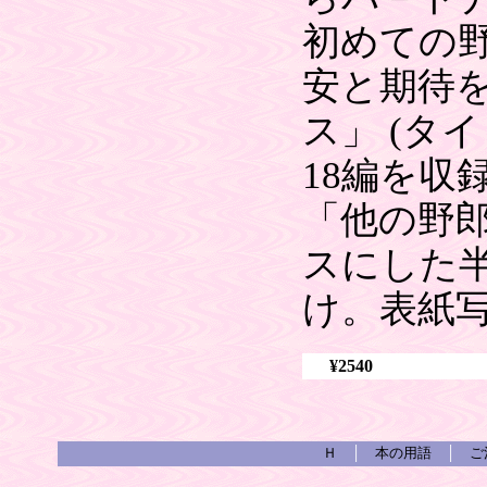
初めての
安と期待
ス」 (タ
18編を収
「他の野
スにした
け。表紙写
¥2540
Ｈ
│
本の用語
│
ご