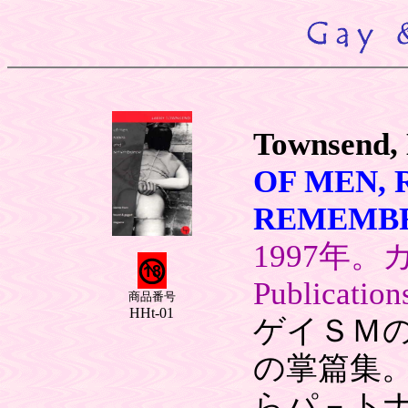
Townsend,
OF MEN, 
REMEMB
1997年。
Publica
商品番号
HHt-01
ゲイＳＭ
の掌篇集
らパ－ト