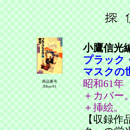
小鷹信光
プラック
マスクの
昭和61
商品番号
JDbm-01
＋カバー
＋挿絵。
【収録作