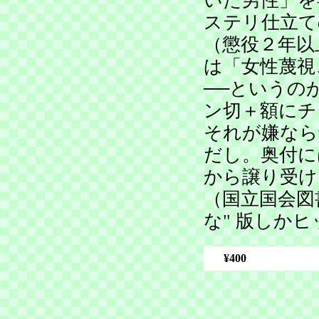
いた男性」を
ステリ仕立て
（懲役２年以
は「女性蔑視
──というの
ン切＋額にチ
それが嫌なら
だし。奥付に
から譲り受け
（国立国会図
な" 版しかヒ
¥400