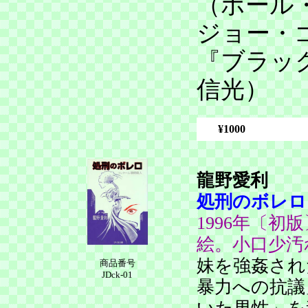
（ポール
ジョー・
『ブラッ
信光）
¥1000
龍野愛利
処刑のボレロ
1996年〔
絵。小口少汚
妹を強姦され
商品番号
JDck-01
暴力への抗議