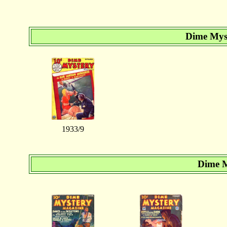
Dime Mys
1933/9
Dime M