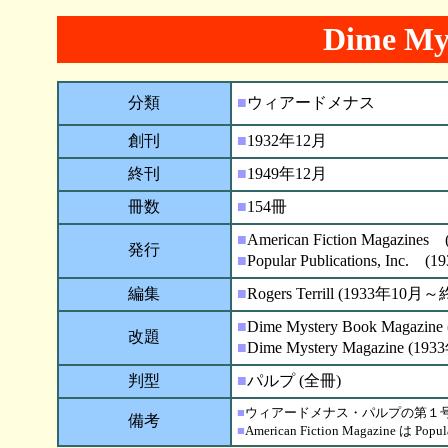
Dime My
分類
■
ウィアードメナス
創刊
■
1932年12月
終刊
■
1949年12月
冊数
■
154冊
■
American Fiction Magazi
発行
■
Popular Publications, Inc
編集
■
Rogers Terrill (1933年10月
■
Dime Mystery Book Magaz
改題
■
Dime Mystery Magazine (
判型
■
パルプ (全冊)
■
ウィアードメナス・パルプの第１号。
備考
■
American Fiction Magazine は Popu