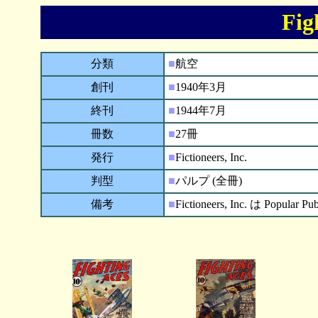
Fig
分類
■
航空
創刊
■
1940年3月
終刊
■
1944年7月
冊数
■
27冊
発行
■
Fictioneers, Inc.
判型
■
パルプ (全冊)
備考
■
Fictioneers, Inc. は Popular 