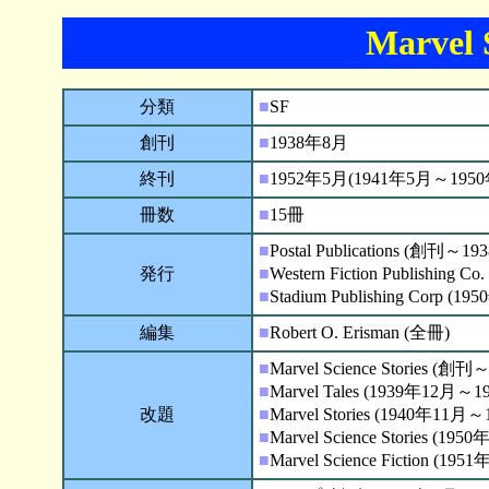
Marvel S
分類
■
SF
創刊
■
1938年8月
終刊
■
1952年5月(1941年5月～19
冊数
■
15冊
■
Postal Publications (創刊～1
発行
■
Western Fiction Publishin
■
Stadium Publishing Corp 
編集
■
Robert O. Erisman (全冊)
■
Marvel Science Stories (創
■
Marvel Tales (1939年12月～
改題
■
Marvel Stories (1940年11
■
Marvel Science Stories (
■
Marvel Science Fiction (1