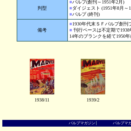
■
パルプ(創刊～1951年2月)
判型
■
ダイジェスト (1951年8月～19
■
パルプ (終刊)
■
1930年代末ＳＦパルプ創
備考
■
刊行ペースは不定期で1938年
14年のブランクを経て1950年
1938/11
1939/2
パルプマガジン
パルプマ