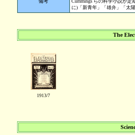
備考
Cummings らの科学小説が
に)「新青年」「雄弁」「太
The Elec
1913/7
Scien