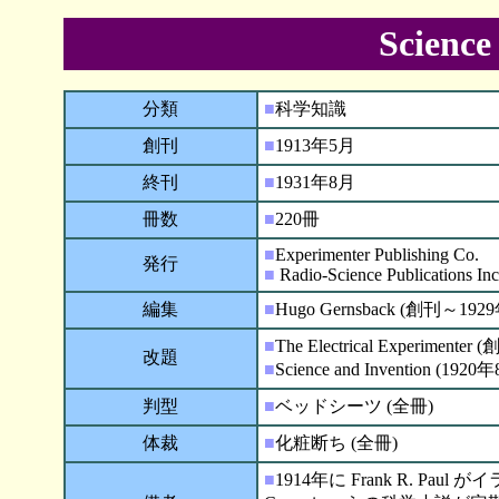
Science
分類
■
科学知識
創刊
■
1913年5月
終刊
■
1931年8月
冊数
■
220冊
■
Experimenter Publishing Co.
発行
■
Radio-Science Publications I
編集
■
Hugo Gernsback (創刊～19
■
The Electrical Experiment
改題
■
Science and Invention (19
判型
■
ベッドシーツ (全冊)
体裁
■
化粧断ち (全冊)
■
1914年に Frank R. Pau