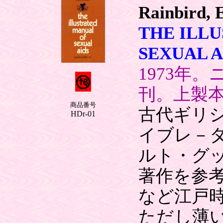
Rainbird, 
THE ILL
SEXUAL A
1973年。ニ
刊。上製本
商品番号
古代ギリ
HDr-01
イブレ－
ルト・グ
著作を参
など江戸
ただし薄