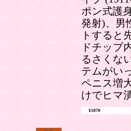
ポン式護身
発射)、男
トすると
ドチップ内
るさくない
テムがい
ペニス増
けでヒマ
¥1870