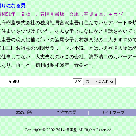
頼りになる男
昭和51年〔９版〕。春陽堂書店。文庫〔春陽文庫〕＋カバー。
東海樹脂株式会社の独身社員宮沢圭吾は住んでいたアパートを
直住まいをつづけていた。そんな圭吾になにかと世話をやいて
は圭吾の恋人候補に部下の酒尾令子と村越真紀の二人をすすめ
若山三郎お得意の明朗サラリーマン小説。とはいえ登場人物は
に仕事してない。大丈夫なのかこの会社。清野清二のカバーア
にあり。再刊本。初刊は昭和39年、青樹社刊。
¥500
|
本の用語
|
ご注文の栞
|
サイトマップ
Copyright © 2002-2014 怪美堂 All Rights Reserved.