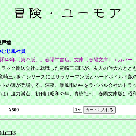
城戸禮
つむじ風社員
昭和48年〔第27版〕。春陽堂書店。文庫〔春陽文庫〕＋カバー
トラック輸送会社に就職した竜崎三四郎が、友人の伴大六とと
"竜崎三四郎" シリーズにはサラリーマン版とハードボイルド
ルトの譲が登場する。深夜、暴風雨の中をライバル会社のトラ
ては）迫力満点。初刊は昭和37年、青樹社刊。春陽文庫版は昭和
¥500
若山三郎