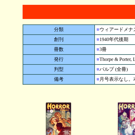
分類
■
ウィアードメナ
創刊
■
1940年代後期
冊数
■
3冊
発行
■
Thorpe & Porter, L
判型
■
パルプ (全冊)
備考
■
月号表示なし。本国