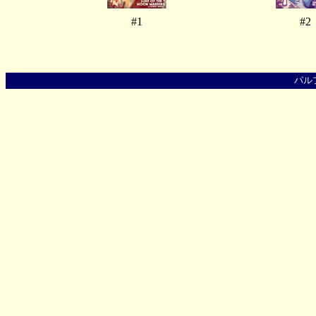
#1
#2
パル