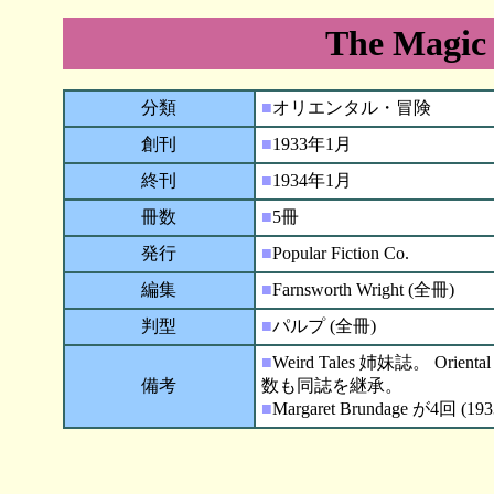
The Magic
分類
■
オリエンタル・冒険
創刊
■
1933年1月
終刊
■
1934年1月
冊数
■
5冊
発行
■
Popular Fiction Co.
編集
■
Farnsworth Wright (全冊)
判型
■
パルプ (全冊)
■
Weird Tales 姉妹誌。 Orie
備考
数も同誌を継承。
■
Margaret Brundage が