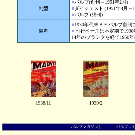
■
パルプ(創刊～1951年2月)
判型
■
ダイジェスト (1951年8月～19
■
パルプ (終刊)
■
1930年代末ＳＦパルプ創
備考
■
刊行ペースは不定期で1938年
14年のブランクを経て1950年
1938/11
1939/2
パルプマガジン
パルプマ