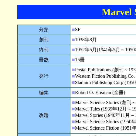
Marvel S
分類
■
SF
創刊
■
1938年8月
終刊
■
1952年5月(1941年5月～19
冊数
■
15冊
■
Postal Publications (創刊～1
発行
■
Western Fiction Publishin
■
Stadium Publishing Corp 
編集
■
Robert O. Erisman (全冊)
■
Marvel Science Stories (創
■
Marvel Tales (1939年12月～
改題
■
Marvel Stories (1940年11
■
Marvel Science Stories (
■
Marvel Science Fiction (1