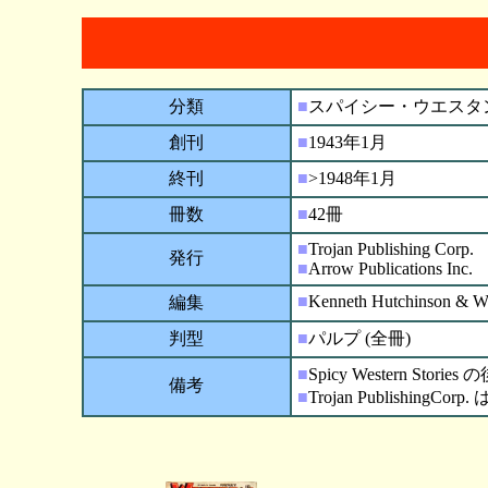
分類
■
スパイシー・ウエスタ
創刊
■
1943年1月
終刊
■
>1948年1月
冊数
■
42冊
■
Trojan Publishing Corp.
発行
■
Arrow Publications Inc.
■
Kenneth Hutchinson & Wi
編集
判型
■
パルプ (全冊)
■
Spicy Western S
備考
■
Trojan PublishingCor