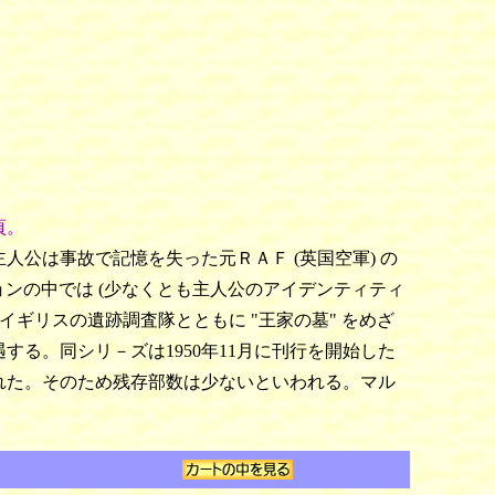
頁。
カ。主人公は事故で記憶を失った元ＲＡＦ (英国空軍) の
ョンの中では (少なくとも主人公のアイデンティティ
ギリスの遺跡調査隊とともに "王家の墓" をめざ
る。同シリ－ズは1950年11月に刊行を開始した
れた。そのため残存部数は少ないといわれる。マル