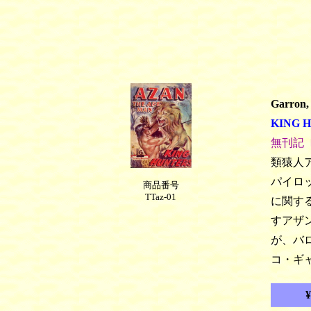
Ga
rron,
KING 
無刊記〔
類猿人ア
パイロ
商品番号
TTaz-01
に関す
すアザ
が、バ
コ・ギ
¥