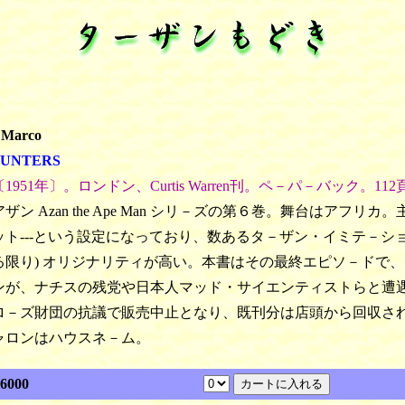
 Marco
HUNTERS
1951年〕。ロンドン、Curtis Warren刊。ペ－パ－バック。112
ザン Azan the Ape Man シリ－ズの第６巻。舞台はアフリ
ット---という設定になっており、数あるタ－ザン・イミテ－シ
る限り) オリジナリティが高い。本書はその最終エピソ－ドで、イ
ンが、ナチスの残党や日本人マッド・サイエンティストらと遭遇す
ロ－ズ財団の抗議で販売中止となり、既刊分は店頭から回収さ
ャロンはハウスネ－ム。
6000