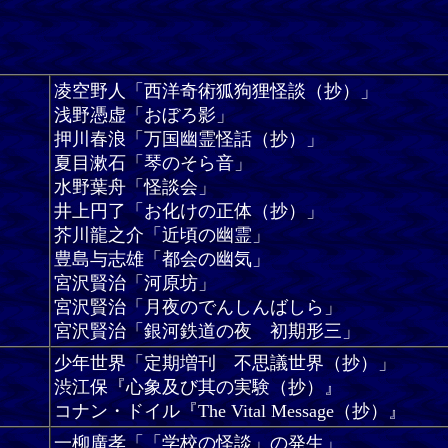
凌空野人「西洋奇術狐狗狸怪談（抄）」
浅野憑虚「おぼろ影」
押川春浪「万国幽霊怪話（抄）」
夏目漱石「琴のそら音」
水野葉舟「怪談会」
井上円了「お化けの正体（抄）」
芥川龍之介「近頃の幽霊」
豊島与志雄「都会の幽気」
宮沢賢治「河原坊」
宮沢賢治「月夜のでんしんばしら」
宮沢賢治「銀河鉄道の夜 初期形三」
少年世界「定期増刊 不思議世界（抄）」
渋江保『心象及び其の実験（抄）』
コナン・ドイル『The Vital Message（抄）』
一柳廣孝「「学校の怪談」の発生」