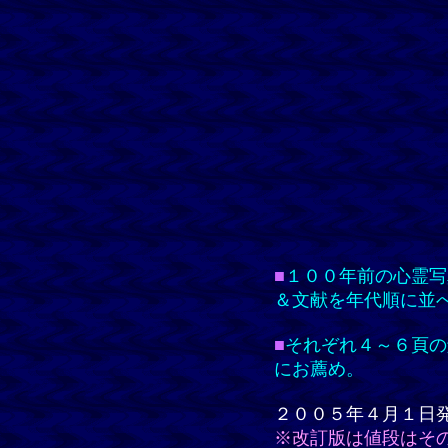
■
１００年前の心霊写
＆文献を年代順に並
■
それぞれ４～６頁の
にお薦め。
２００５年４月１日
※改訂版は値段はそ