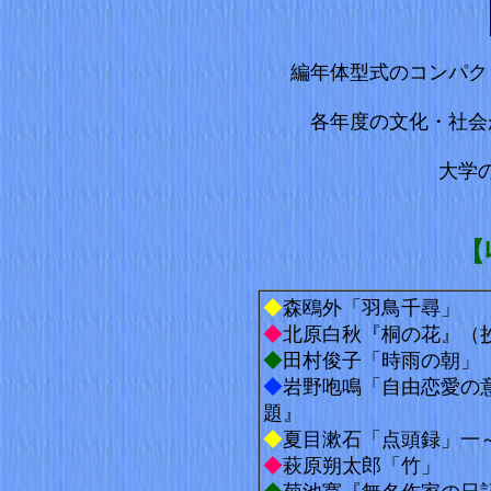
編年体型式のコンパク
各年度の文化・社会
大学
【
◆
森鴎外「羽鳥千尋」
◆
北原白秋『桐の花』
◆
田村俊子「時雨の朝
◆
岩野咆鳴「自由恋愛の
題』
◆
夏目漱石「点頭録」
◆
萩原朔太郎「竹」