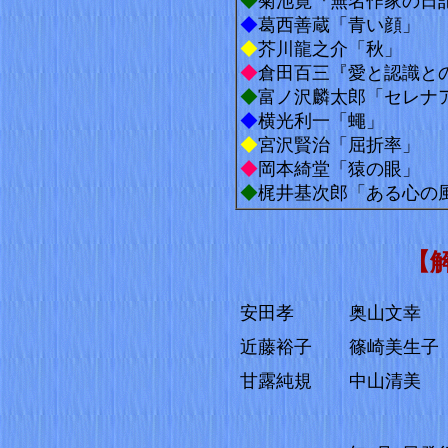
◆
菊池寛『無名作家の
◆
葛西善蔵「青い顔」
◆
芥川龍之介「秋」
◆
倉田百三『愛と認識
◆
富ノ沢麟太郎「セレ
◆
横光利一「蠅」
◆
宮沢賢治「屈折率」
◆
岡本綺堂「猿の眼」
◆
梶井基次郎「ある心の
【
安田孝
奥山文幸
近藤裕子
篠崎美生子
甘露純規
中山清美